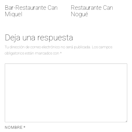
Bar-Restaurante Can
Restaurante Can
Miquel
Nogué
Deja una respuesta
Tu dirección de correo electrónico no será publicada.
Los campos
obligatorios están marcados con
*
NOMBRE
*